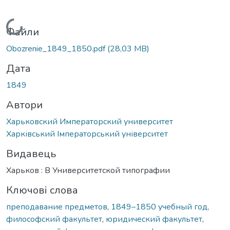
Вантажиться...
Файли
Obozrenie_1849_1850.pdf
(28,03 MB)
Дата
1849
Автори
Харьковский Императорский университет
Харківський Імператорський університет
Видавець
Харьков : В Университетской типографии
Ключові слова
преподавание предметов
,
1849–1850 учебный год
,
философский факультет
,
юридический факультет
,