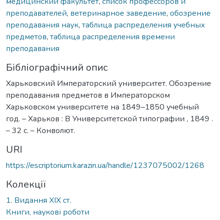
медицинский факультет
,
список профессоров и
преподавателей
,
ветеринарное заведение
,
обозрение
преподавания наук
,
таблица распределения учебных
предметов
,
таблица распределения времени
преподавания
Бібліографічний опис
Харьковский Императорский университет. Обозрение
преподавания предметов в Императорском
Харьковском университете на 1849–1850 учебный
год. – Харьков : В Университетской типографии , 1849 .
– 32 с. – Конволют.
URI
https://escriptorium.karazin.ua/handle/1237075002/1268
Колекції
1. Видання ХІХ ст.
Книги, наукові роботи