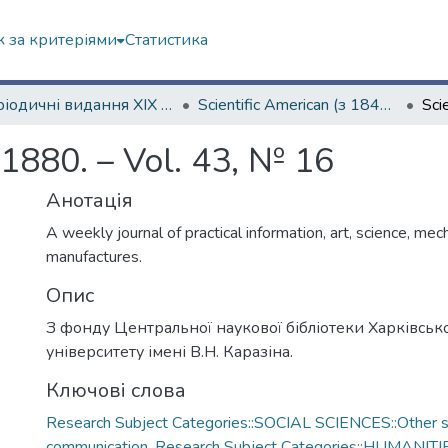
 за критеріями
Статистика
Періодичні видання ХІХ ст.
Scientific American (з 1845 р.)
 1880. – Vol. 43, № 16
Анотація
A weekly journal of practical information, art, science, mec
manufactures.
Опис
З фонду Центральної наукової бібліотеки Харківськ
університету імені В.Н. Каразіна.
Ключові слова
Research Subject Categories::SOCIAL SCIENCES::Other so
communication
,
Research Subject Categories::HUMANITI