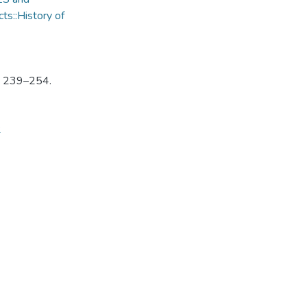
ts::History of
P. 239–254.
2