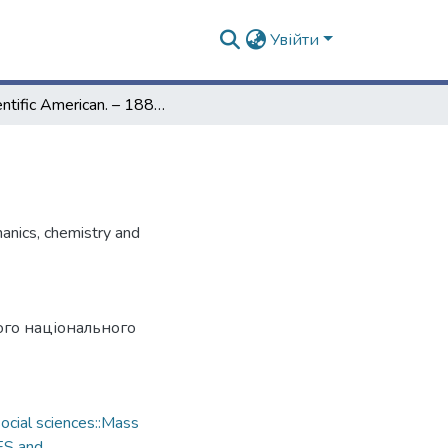
Увійти
Scientific American. – 1880. – Vol. 43, № 16
hanics, chemistry and
ого національного
cial sciences::Mass
ES and