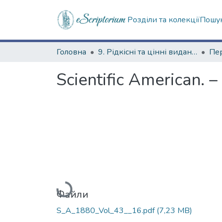
Розділи та колекції
Пошук
Головна
9. Рідкісні та цінні видання
Scientific American. –
Вантажиться...
Файли
S_A_1880_Vol_43__16.pdf
(7,23 MB)