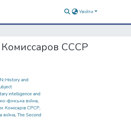
Увійти
х Комиссаров СССР
::History and
ubject
ary intelligence and
ко-фінська війна
,
х Комісарів СРСР
,
а війна
,
The Second