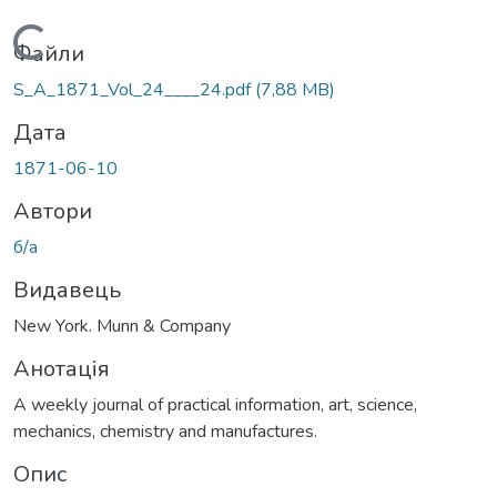
Вантажиться...
Файли
S_A_1871_Vol_24____24.pdf
(7,88 MB)
Дата
1871-06-10
Автори
б/а
Видавець
New York. Munn & Company
Анотація
A weekly journal of practical information, art, science,
mechanics, chemistry and manufactures.
Опис