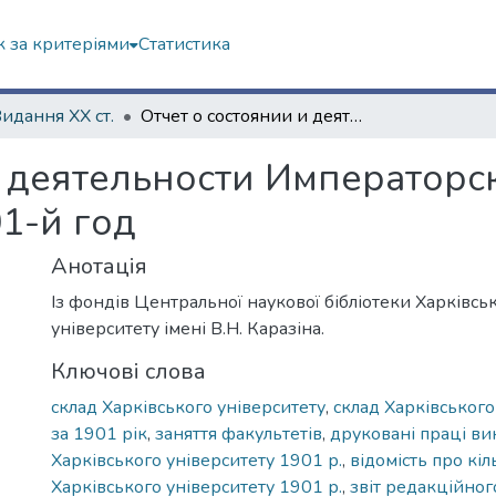
 за критеріями
Статистика
Видання ХХ ст.
Отчет о состоянии и деятельности Императорского Харьковского университета за 1901-й год
и деятельности Императорс
1-й год
Анотація
Із фондів Центральної наукової бібліотеки Харківсь
університету імені В.Н. Каразіна.
Ключові слова
склад Харківського університету
,
склад Харківського
за 1901 рік
,
заняття факультетів
,
друковані праці ви
Харківського університету 1901 р.
,
відомість про кіл
Харківського університету 1901 р.
,
звіт редакційног