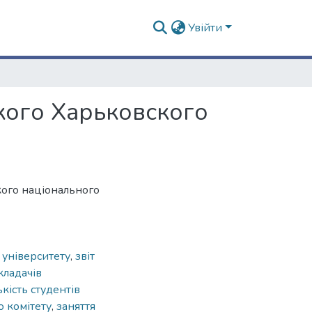
Увійти
кого Харьковского
кого національного
 університету
,
звіт
кладачів
ькість студентів
о комітету
,
заняття