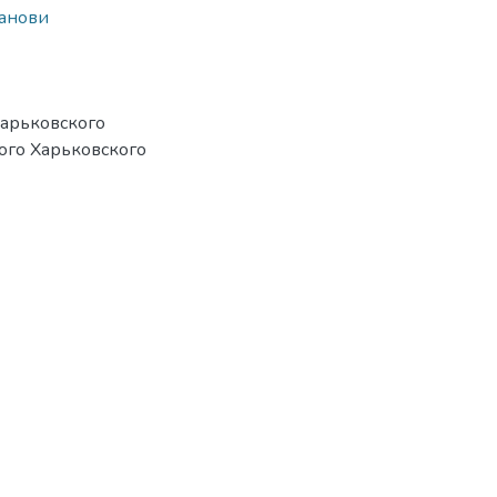
танови
Харьковского
кого Харьковского