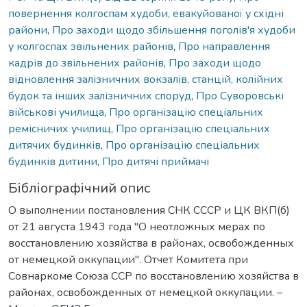
повернення колгоспам худоби, евакуйованої у східні
райони
,
Про заходи щодо збільшення поголів'я худоби
у колгоспах звільнених районів
,
Про направлення
кадрів до звільнених районів
,
Про заходи щодо
відновлення залізничних вокзалів, станцій, колійних
будок та інших залізничних споруд
,
Про Суворовські
військові училища
,
Про організацію спеціальних
ремісничих училищ
,
Про організацію спеціальних
дитячих будинків
,
Про організацію спеціальних
будинків дитини
,
Про дитячі приймачі
Бібліографічний опис
О выполнении постановления СНК СССР и ЦК ВКП(б)
от 21 августа 1943 года "О неотложных мерах по
восстановлению хозяйства в районах, освобожденных
от немецкой оккупации". Отчет Комитета при
Совнаркоме Союза ССР по восстановлению хозяйства в
районах, освобожденных от немецкой оккупации. –