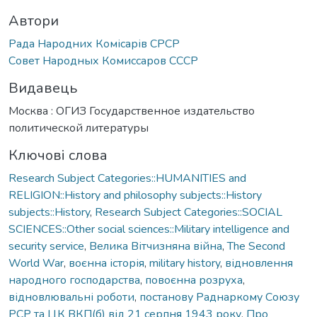
Автори
Рада Народних Комісарів СРСР
Совет Народных Комиссаров СССР
Видавець
Москва : ОГИЗ Государственное издательство
политической литературы
Ключові слова
Research Subject Categories::HUMANITIES and
RELIGION::History and philosophy subjects::History
subjects::History
,
Research Subject Categories::SOCIAL
SCIENCES::Other social sciences::Military intelligence and
security service
,
Велика Вітчизняна війна
,
The Second
World War
,
воєнна історія
,
military history
,
відновлення
народного господарства
,
повоєнна розруха
,
відновлювальні роботи
,
постанову Раднаркому Союзу
РСР та ЦК ВКП(б) від 21 серпня 1943 року
,
Про