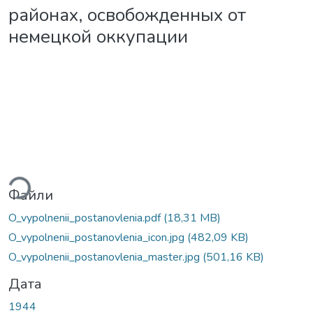
районах, освобожденных от
немецкой оккупации
иться...
Файли
O_vypolnenii_postanovlenia.pdf
(18,31 MB)
O_vypolnenii_postanovlenia_icon.jpg
(482,09 KB)
O_vypolnenii_postanovlenia_master.jpg
(501,16 KB)
Дата
1944