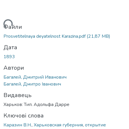
житься...
Файли
Prosvetitelnaya deyatelnost Karazina.pdf
(21,87 MB)
Дата
1893
Автори
Багалей, Дмитрий Иванович
Багалей, Дмитро Іванович
Видавець
Харьков: Тип. Адольфа Дарре
Ключові слова
Каразин В.Н.
,
Харьковская губерния
,
открытие