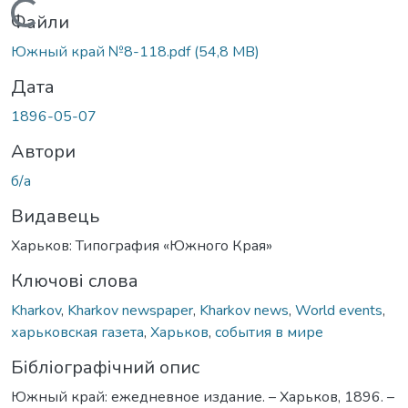
Вантажиться...
Файли
Южный край №8-118.pdf
(54,8 MB)
Дата
1896-05-07
Автори
б/а
Видавець
Харьков: Типография «Южного Края»
Ключові слова
Kharkov
,
Kharkov newspaper
,
Kharkov news
,
World events
,
харьковская газета
,
Харьков
,
события в мире
Бібліографічний опис
Южный край: ежедневное издание. – Харьков, 1896. –