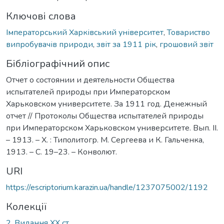
Ключові слова
Імператорський Харківський університет
,
Товариство
випробувачів природи
,
звіт за 1911 рік
,
грошовий звіт
Бібліографічний опис
Отчет о состоянии и деятельности Общества
испытателей природы при Императорском
Харьковском университете. За 1911 год. Денежный
отчет // Протоколы Общества испытателей природы
при Императорском Харьковском университете. Вып. ІІ.
– 1913. – Х. : Типолитогр. М. Сергеева и К. Гальченка,
1913. – С. 19–23. – Конволют.
URI
https://escriptorium.karazin.ua/handle/1237075002/1192
Колекції
2. Видання ХХ ст.