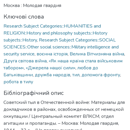
Москва : Молодая гвардия
Ключові слова
Research Subject Categories::HUMANITIES and
RELIGION::History and philosophy subjects::History
subjects::History
,
Research Subject Categories::SOCIAL
SCIENCES::Other social sciences::Military intelligence and
security service
,
воєнна історія
,
Велика Вітчизняна війна
,
Друга світова війна
,
«Як наша країна стала військовим
табором»
,
«Джерела нашої сили»
,
любов до
Батьківщини
,
дружба народів
,
тил
,
допомога фронту
,
робота в тилу
Бібліографічний опис
Советский тыл в Отечественной войне: Материалы для
докладчиков в районах, освобожденных от немецкой
оккупации / Центральный комитет ВЛКСМ, отдел
агитации и пропаганды. – Москва: Молодая гвардия,