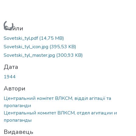
Вантажиться...
Файли
Sovetski_tyl.pdf
(14,75 MB)
Sovetski_tyl_icon.jpg
(395,53 KB)
Sovetski_tyl_master.jpg
(300,93 KB)
Дата
1944
Автори
Центральний комітет ВЛКСМ, відділ агітації та
пропаганди
Центральный комитет ВЛКСМ, отдел агитации и
пропаганды
Видавець