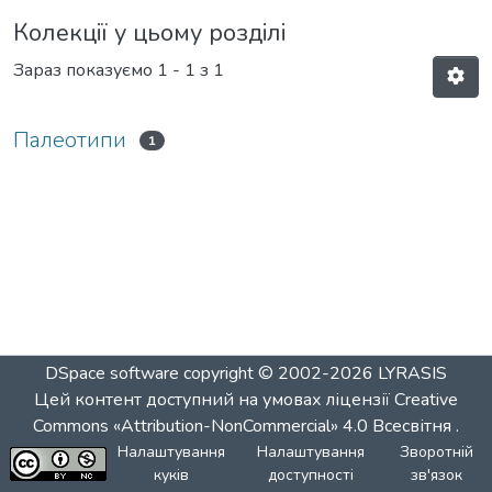
Колекції у цьому розділі
Зараз показуємо
1 - 1 з 1
Палеотипи
1
DSpace software
copyright © 2002-2026
LYRASIS
Цей контент доступний на умовах ліцензії
Creative
Commons «Attribution-NonCommercial» 4.0 Всесвітня
.
Налаштування
Налаштування
Зворотній
куків
доступності
зв'язок