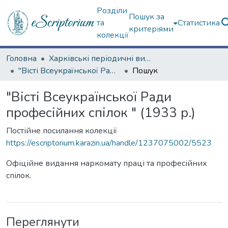
Розділи
Пошук за
та
Статистика
критеріями
колекції
Головна
Харківські періодичні видання
"Вісті Всеукраїнської Ради професійних спілок " (1933 р.)
Пошук
"Вісті Всеукраїнської Ради
професійних спілок " (1933 р.)
Постійне посилання колекції
https://escriptorium.karazin.ua/handle/1237075002/5523
Офіційне видання наркомату праці та професійних
спілок.
Переглянути