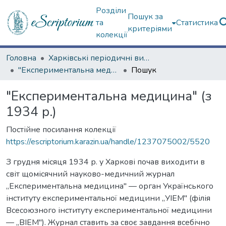
Розділи
Пошук за
та
Статистика
критеріями
колекції
Головна
Харківські періодичні видання
"Експериментальна медицина" (з 1934 р.)
Пошук
"Експериментальна медицина" (з
1934 р.)
Постійне посилання колекції
https://escriptorium.karazin.ua/handle/1237075002/5520
З грудня місяця 1934 р. у Харкові почав виходити в
світ щомісячний науково-медичний журнал
„Експериментальна медицина" — орган Українського
інституту експериментальної медицини „УІЕМ" (філія
Всесоюзного інституту експериментальної медицини
— „ВІЕМ"). Журнал ставить за своє завдання всебічно