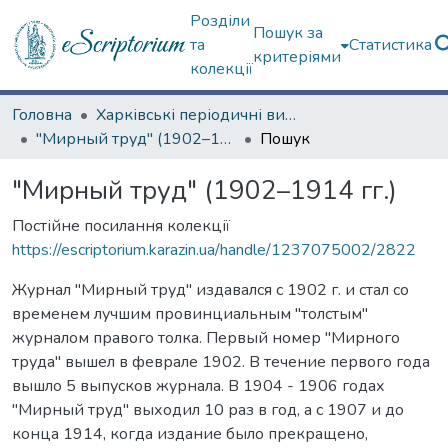
Розділи
Пошук за
та
Статистика
критеріями
колекції
Головна
Харківські періодичні видання
"Мирный труд" (1902–1914 гг.)
Пошук
"Мирный труд" (1902–1914 гг.)
Постійне посилання колекції
https://escriptorium.karazin.ua/handle/1237075002/2822
Журнал "Мирный труд" издавался с 1902 г. и стал со
временем лучшим провинциальным "толстым"
журналом правого толка. Первый номер "Мирного
труда" вышел в феврале 1902. В течение первого года
вышло 5 выпусков журнала. В 1904 - 1906 годах
"Мирный труд" выходил 10 раз в год, а с 1907 и до
конца 1914, когда издание было прекращено,