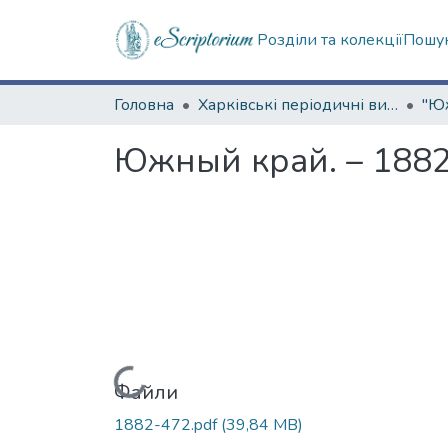
Розділи та колекції
Пошук
Головна
Харківські періодичні видання
Южный край. – 1882.
Вантажиться...
Файли
1882-472.pdf
(39,84 MB)