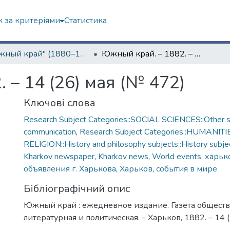
 за критеріями
Статистика
"Южный край" (1880–1919 гг.)
Южный край. – 1882. – 14 (26) мая (№ 472)
 – 14 (26) мая (№ 472)
Ключові слова
Research Subject Categories::SOCIAL SCIENCES::Other so
communication
,
Research Subject Categories::HUMANITI
RELIGION::History and philosophy subjects::History subjec
Kharkov newspaper
,
Kharkov news
,
World events
,
харько
объявления г. Харькова
,
Харьков
,
события в мире
Бібліографічний опис
Южный край : ежедневное издание. Газета обществ
литературная и политическая. – Харьков, 1882. – 14 (