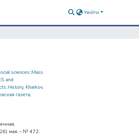
Увійти
cial sciences::Mass
ES and
ts::History
,
Kharkov
,
вская газета
,
енная,
26) мая. – № 472.