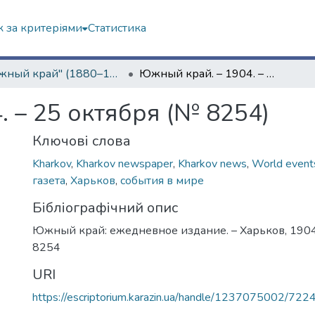
 за критеріями
Статистика
"Южный край" (1880–1919 гг.)
Южный край. – 1904. – 25 октября (№ 8254)
 – 25 октября (№ 8254)
Ключові слова
Kharkov
,
Kharkov newspaper
,
Kharkov news
,
World event
газета
,
Харьков
,
события в мире
Бібліографічний опис
Южный край: ежедневное издание. – Харьков, 1904.
8254
URI
https://escriptorium.karazin.ua/handle/1237075002/722