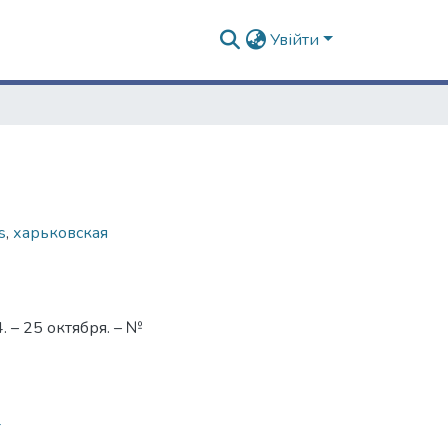
Увійти
s
,
харьковская
 – 25 октября. – №
4