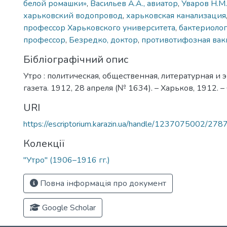
белой ромашки»
,
Васильев А.А., авиатор
,
Уваров Н.М
харьковский водопровод
,
харьковская канализация
профессор Харьковского университета
,
бактериоло
профессор
,
Безредко, доктор
,
противотифозная ва
Бібліографічний опис
Утро : политическая, общественная, литературная и
газета. 1912, 28 апреля (№ 1634). – Харьков, 1912. – 
URI
https://escriptorium.karazin.ua/handle/1237075002/278
Колекції
"Утро" (1906–1916 гг.)
Повна інформація про документ
Google Scholar