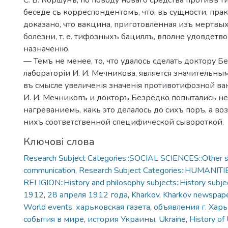
С. В. Коршунъ, по поводу новаго средства противъ т
беседе съ корреспондентомъ, что, въ сущности, пра
доказано, что вакцина, приготовленная изъ мертвы
болезни, т. е. тифозныхъ бациллъ, вполне удовдетв
назначенію.
— Темъ не менее, то, что удалось сделать доктору Б
лабораторіи И. И. Мечникова, является значительн
въ смысле увеличенія значенія противотифозной ва
И. И. Мечниковъ и докторъ Безредко попытались не
нагреваниемь, какь это делалось до сихъ поръ, а во
нихъ соответственной специфической сывороткой.
Ключові слова
Research Subject Categories::SOCIAL SCIENCES::Other so
communication
,
Research Subject Categories::HUMANITI
RELIGION::History and philosophy subjects::History subjec
1912
,
28 апреля 1912 года
,
Kharkov
,
Kharkov newspap
World events
,
харьковская газета
,
объявления г. Хар
события в мире
,
история Украины
,
Ukraine
,
History of