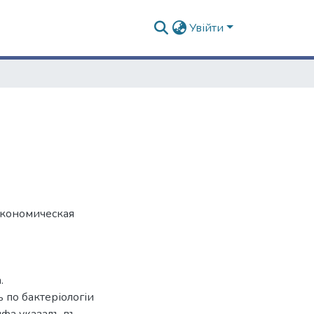
Увійти
 экономическая
.
 по бактеріологіи