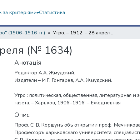
 за критеріями
Статистика
ро" (1906–1916 гг.)
Утро. – 1912. – 28 апреля (№ 1634)
преля (№ 1634)
Анотація
Редактор А.А. Жмудский.
Издатели – И.Г. Гонтарев, А.А. Жмудский.
Утро : политическая, общественная, литературная и
газета. – Харьков, 1906–1916. – Ежедневная.
Опис
Проф. С. В. Коршунъ объ открытии проф. Мечникова
Профессоръ харьковскаго университета, спеціалисть