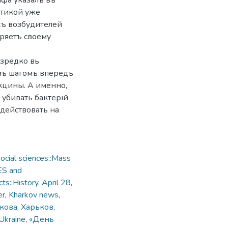
ифа указалъ въ
ктикой уже
хъ возбудителей
оряетъ своему
езредко вь
ымъ шагомъ впередъ
кцины. А именно,
 убивать бактерій
здействовать на
cial sciences::Mass
ES and
ts::History
,
April 28,
er
,
Kharkov news
,
ькова
,
Харьков
,
 Ukraine
,
«День