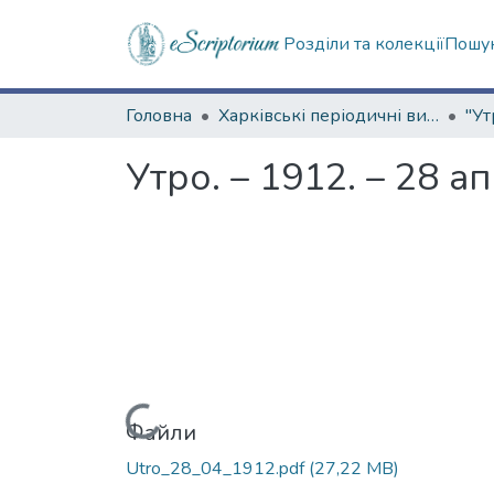
Розділи та колекції
Пошук
Головна
Харківські періодичні видання
"Ут
Утро. – 1912. – 28 а
Вантажиться...
Файли
Utro_28_04_1912.pdf
(27,22 MB)