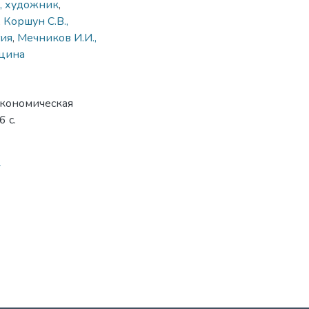
., художник
,
,
Коршун С.В.,
гия
,
Мечников И.И.,
кцина
 экономическая
6 с.
7