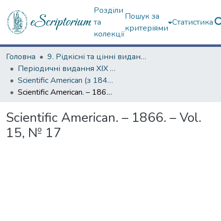
Розділи
Пошук за
та
Статистика
критеріями
колекції
Головна
9. Рідкісні та цінні видання
Періодичні видання ХІХ ст.
Scientific American (з 1845 р.)
Scientific American. – 1866. – Vol. 15, № 17
Scientific American. – 1866. – Vol.
15, № 17
ажиться...