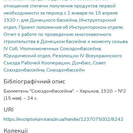
отношение степени получения продуктов первой
необходимости за период с 1 января по 15 апреля
1920 г. для Донецкого бассейна
,
Инструкторский
отдел
,
Проект положения об Инструкторском отделе
,
Отчет о работе по проведению многолавочного
строительства в Донецком бассейне к моменту созыва
IV Соб. Уполномоченных Союздонбассейна
,
Юридический отдел
,
Резолюции IV Всеукраинского
Съезда Рабочей Кооперации
,
Донбасс
,
Совет
Союздонбассейна
,
Союздонбассейн
Бібліографічний опис
Бюллетень "Союздонбассейна". – Харьков, 1920. – №2
(15 мая). – 24 с.
URI
https://escriptorium.karazin.ua/handle/1237075002/8242
Колекції