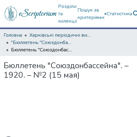
Розділи
Пошук за
та
Статистика
критеріями
колекції
Головна
Харківські періодичні видання
"Бюллетень "Союздонбассейна"
Бюллетень "Союздонбассейна". – 1920. – №2 (15 мая)
Бюллетень "Союздонбассейна". –
1920. – №2 (15 мая)
ься...