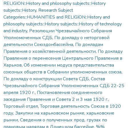
RELIGION::History and philosophy subjects::History
subjects::History
,
Research Subject
Categories::HUMANITIES and RELIGION::History and
philosophy subjects::History subjects::History of technology
and industry
,
Резолюции Чрезвычайного Собрания
Уполномоченных СДБ
,
По докладу о неторговой
деятельности Союздонбассейна
,
По докладам
Правления о хозяйственной деятельности
,
По докладу
Правления о перенесения Центрального Правления в
Харьков
,
Об изменении модуса представительства
союзных обществ в Собрании уполномоченных союза
,
По докладу о конструкции Совета СДБ
,
Состав
Чрезвычайного Собрания Уполномоченных СДБ 22-25
апреля 1920 г.
,
Постановления соединенного
заседания Правления и Совета 2 и 3 мая 1920 г.
,
Торговый отдел
,
Торговая деятельность Союза в 1920
году
,
Закупки на харьковском рынке
,
харьковские
рынки
,
Сведения о полученных прод. грузах по
плановым нарядам в Донецком бассейне
,
%%