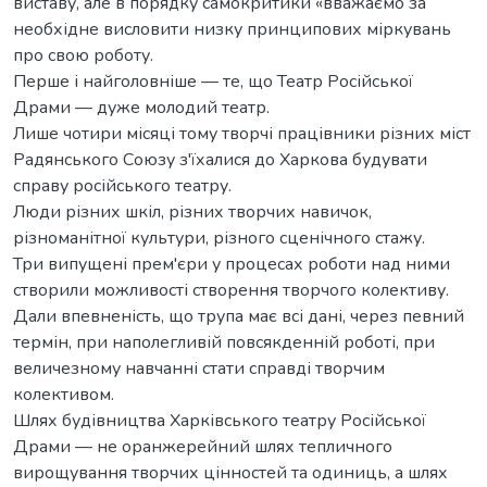
виставу, але в порядку самокритики «вважаємо за
необхідне висловити низку принципових міркувань
про свою роботу.
Перше і найголовніше — те, що Театр Російської
Драми — дуже молодий театр.
Лише чотири місяці тому творчі працівники різних міст
Радянського Союзу з'їхалися до Харкова будувати
справу російського театру.
Люди різних шкіл, різних творчих навичок,
різноманітної культури, різного сценічного стажу.
Три випущені прем'єри у процесах роботи над ними
створили можливості створення творчого колективу.
Дали впевненість, що трупа має всі дані, через певний
термін, при наполегливій повсякденній роботі, при
величезному навчанні стати справді творчим
колективом.
Шлях будівництва Харківського театру Російської
Драми — не оранжерейний шлях тепличного
вирощування творчих цінностей та одиниць, а шлях