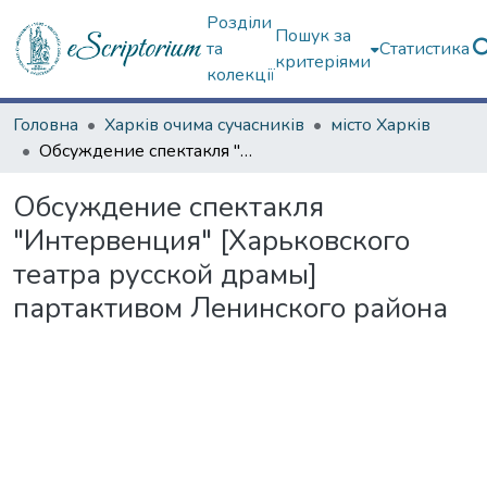
Розділи
Пошук за
та
Статистика
критеріями
колекції
Головна
Харків очима сучасників
місто Харків
Обсуждение спектакля "Интервенция" [Харьковского театра русской драмы] партактивом Ленинского района
Обсуждение спектакля
"Интервенция" [Харьковского
театра русской драмы]
партактивом Ленинского района