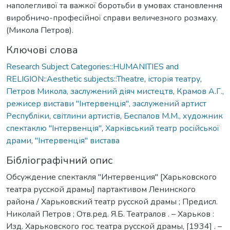
наполегливої та важкої боротьби в умовах становлення
виробничо-професійної справи величезного розмаху.
(Микола Петров).
Ключові слова
Research Subject Categories::HUMANITIES and
RELIGION::Aesthetic subjects::Theatre
,
історія театру
,
Петров Микола, заслужений діяч мистецтв
,
Крамов А.Г.,
режисер вистави "Інтервенція", заслужений артист
Республіки
,
світлини артистів
,
Беспалов М.М., художник
спектаклю "Інтервенція"
,
Харківський театр російської
драми
,
"Інтервенція" вистава
Бібліографічний опис
Обсуждение спектакля "Интервенция" [Харьковского
театра русской драмы] партактивом Ленинского
района / Харьковский театр русской драмы ; Предисл.
Николай Петров ; Отв.ред. Я.Б. Театралов . – Харьков :
Изд. Харьковского гос. театра русской драмы, [1934] . –