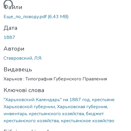
иться...
Файли
Еще_по_поводу.pdf
(6,43 MB)
Дата
1887
Автори
Ставровский, Л.Я.
Видавець
Харьков : Типография Губернского Правления
Ключові слова
"Харьковский Календарь" на 1887 год
,
крестьяне
Харьковской губернии
,
Харьковская губерния
,
инвентарь крестьянского хозяйства
,
бюджет
крестьянского хозяйства
,
крестьянское хозяйство