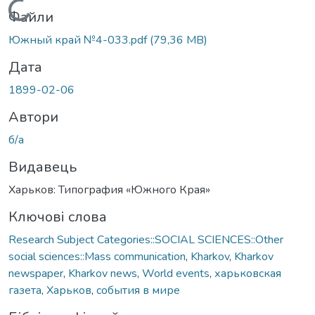
Вантажиться...
Файли
Южный край №4-033.pdf
(79,36 MB)
Дата
1899-02-06
Автори
б/а
Видавець
Харьков: Типография «Южного Края»
Ключові слова
Research Subject Categories::SOCIAL SCIENCES::Other
social sciences::Mass communication
,
Kharkov
,
Kharkov
newspaper
,
Kharkov news
,
World events
,
харьковская
газета
,
Харьков
,
события в мире