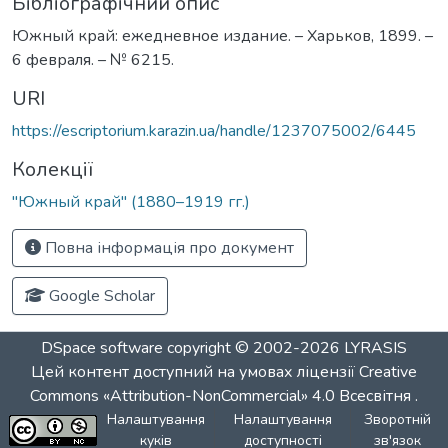
Бібліографічний опис
Южный край: ежедневное издание. – Харьков, 1899. –
6 февраля. – № 6215.
URI
https://escriptorium.karazin.ua/handle/1237075002/6445
Колекції
"Южный край" (1880–1919 гг.)
Повна інформація про документ
Google Scholar
DSpace software
copyright © 2002-2026
LYRASIS
Цей контент доступний на умовах ліцензії
Creative
Commons «Attribution-NonCommercial» 4.0 Всесвітня
.
Налаштування
Налаштування
Зворотній
куків
доступності
зв'язок