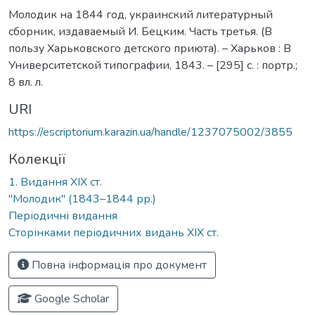
Молодик на 1844 год, украинский литературный
сборник, издаваемый И. Бецким. Часть третья. (В
пользу Харьковского детского приюта). – Харьков : В
Университетской типографии, 1843. – [295] с. : портр.;
8 вл. л.
URI
https://escriptorium.karazin.ua/handle/1237075002/3855
Колекції
1. Видання ХІХ ст.
"Молодик" (1843–1844 рр.)
Періодичні видання
Сторінками періодичних видань ХІХ ст.
Повна інформація про документ
Google Scholar