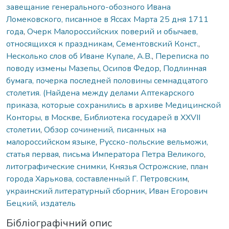
завещание генерального-обозного Ивана
Ломековского, писанное в Яссах Марта 25 дня 1711
года
,
Очерк Малороссийских поверий и обычаев,
относящихся к праздникам
,
Сементовский Конст.
,
Несколько слов об Иване Купале
,
А.В.
,
Переписка по
поводу измены Мазепы
,
Осипов Федор
,
Подлинная
бумага, почерка последней половины семнадцатого
столетия. (Найдена между делами Аптекарского
приказа, которые сохранились в архиве Медицинской
Конторы, в Москве
,
Библиотека государей в XXVII
столетии
,
Обзор сочинений, писанных на
малороссийском языке
,
Русско-польские вельможи,
статья первая
,
письма Императора Петра Великого
,
литографические снимки
,
Князья Острожские
,
план
города Харькова, составленный Г. Петровским
,
украинский литературный сборник
,
Иван Егорович
Бецкий, издатель
Бібліографічний опис