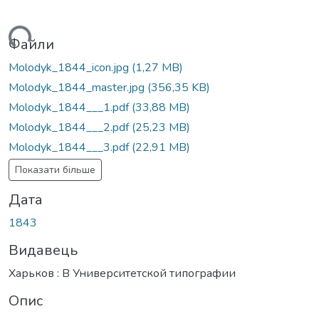
ься...
Файли
Molodyk_1844_icon.jpg
(1,27 MB)
Molodyk_1844_master.jpg
(356,35 KB)
Molodyk_1844___1.pdf
(33,88 MB)
Molodyk_1844___2.pdf
(25,23 MB)
Molodyk_1844___3.pdf
(22,91 MB)
Показати більше
Дата
1843
Видавець
Харьков : В Университетской типографии
Опис