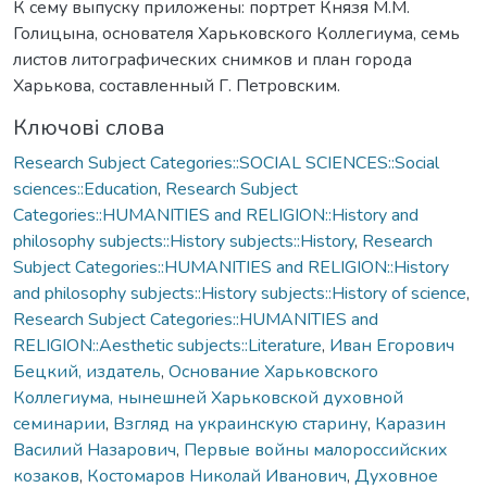
К сему выпуску приложены: портрет Князя М.М.
Голицына, основателя Харьковского Коллегиума, семь
листов литографических снимков и план города
Харькова, составленный Г. Петровским.
Ключові слова
Research Subject Categories::SOCIAL SCIENCES::Social
sciences::Education
,
Research Subject
Categories::HUMANITIES and RELIGION::History and
philosophy subjects::History subjects::History
,
Research
Subject Categories::HUMANITIES and RELIGION::History
and philosophy subjects::History subjects::History of science
,
Research Subject Categories::HUMANITIES and
RELIGION::Aesthetic subjects::Literature
,
Иван Егорович
Бецкий, издатель
,
Основание Харьковского
Коллегиума, нынешней Харьковской духовной
семинарии
,
Взгляд на украинскую старину
,
Каразин
Василий Назарович
,
Первые войны малороссийских
козаков
,
Костомаров Николай Иванович
,
Духовное