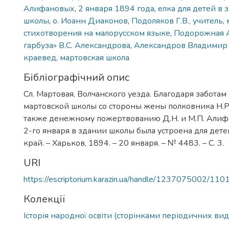
Алифановых
,
2 января 1894 года
,
елка для детей в
школы
,
о. Иоанн Диаконов
,
Подоляков Г.В., учитель
,
стихотворения на малорусском языке
,
Подорожная А
гарбуза» В.С. Александрова
,
Александров Владимир 
краевед
,
мартовская школа
Бібліографічний опис
Сл. Мартовая, Волчанского уезда. Благодаря заботам 
мартовской школы со стороны жены полковника Н.Р
также денежному пожертвованию Д.Н. и М.П. Алиф
2-го января в здании школы была устроена для дет
край. – Харьков, 1894. – 20 января. – № 4483. – С. 3.
URI
https://escriptorium.karazin.ua/handle/1237075002/110
Колекції
Історія народної освіти (сторінками періодичних ви