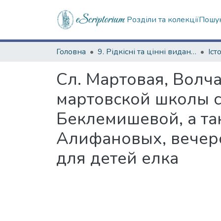
Розділи та колекції
Пошук
Головна
9. Рідкісні та цінні видання
Сл. Мартовая, Волча
мартовской школы с
Беклемишевой, а та
Алифановых, вечеро
для детей елка