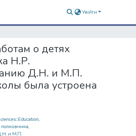
Увійти
аботам о детях
а Н.Р.
нию Д.Н. и М.П.
колы была устроена
ciences::Education
,
 полковника
,
Н. и М.П.