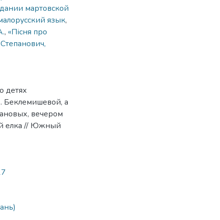
 здании мартовской
малорусский язык
,
.
,
«Пісня про
Степанович,
о детях
. Беклемишевой, а
ановых, вечером
ей елка // Южный
17
дань)