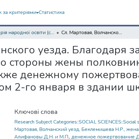
 за критеріями
Статистика
Історія народної освіти (сторінками періодичних видань)
Сл. Мартовая, Волчанского уезда. Благодаря заботам о детях мартовской школы со стороны жены полковника Н.Р. Беклемишевой, а также денежному пожертвованию Д.Н. и М.П. Алифановых, вечером 2-го января в здании школы была устроена для детей елка
нского уезда. Благодаря з
о стороны жены полковник
кже денежному пожертвова
м 2-го января в здании ш
Ключові слова
Research Subject Categories::SOCIAL SCIENCES::Social s
Мартовая
,
Волчанский уезд
,
Беклемишева Н.Р., жена
Алифановы Д.Н. и М.П.
,
денежное пожертвование Д.