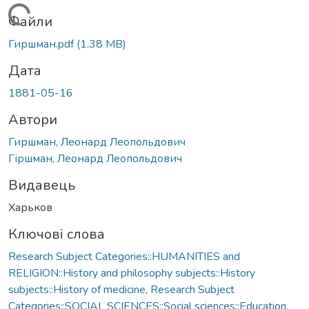
Вантажиться...
Файли
Гиршман.pdf
(1,38 MB)
Дата
1881-05-16
Автори
Гиршман, Леонард Леопольдович
Гіршман, Леонард Леопольдович
Видавець
Харьков
Ключові слова
Research Subject Categories::HUMANITIES and
RELIGION::History and philosophy subjects::History
subjects::History of medicine
,
Research Subject
Categories::SOCIAL SCIENCES::Social sciences::Education
,