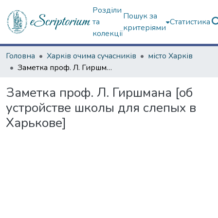
Розділи
Пошук за
та
Статистика
критеріями
колекції
Головна
Харків очима сучасників
місто Харків
Заметка проф. Л. Гиршмана [об устройстве школы для слепых в Харькове]
Заметка проф. Л. Гиршмана [об
устройстве школы для слепых в
Харькове]