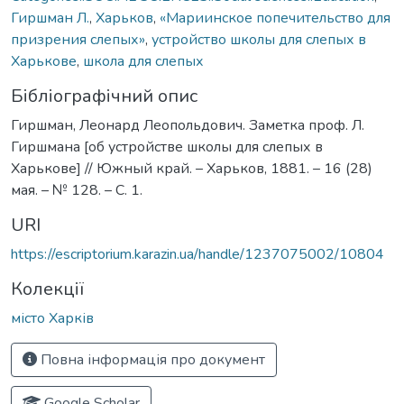
Гиршман Л.
,
Харьков
,
«Мариинское попечительство для
призрения слепых»
,
устройство школы для слепых в
Харькове
,
школа для слепых
Бібліографічний опис
Гиршман, Леонард Леопольдович. Заметка проф. Л.
Гиршмана [об устройстве школы для слепых в
Харькове] // Южный край. – Харьков, 1881. – 16 (28)
мая. – № 128. – С. 1.
URI
https://escriptorium.karazin.ua/handle/1237075002/10804
Колекції
місто Харків
Повна інформація про документ
Google Scholar