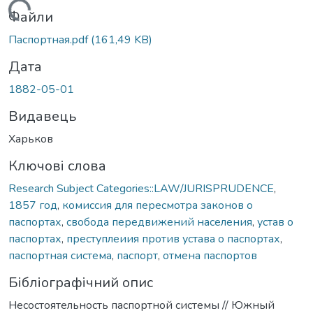
Вантажиться...
Файли
Паспортная.pdf
(161,49 KB)
Дата
1882-05-01
Видавець
Харьков
Ключові слова
Research Subject Categories::LAW/JURISPRUDENCE
,
1857 год
,
комиссия для пересмотра законов о
паспортах
,
свобода передвижений населения
,
устав о
паспортах
,
преступлеиия против устава о паспортах
,
паспортная система
,
паспорт
,
отмена паспортов
Бібліографічний опис
Несостоятельность паспортной системы // Южный