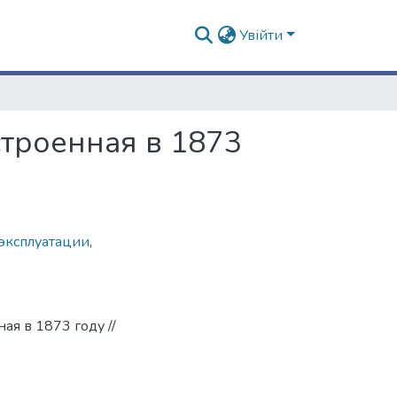
Увійти
троенная в 1873
 эксплуатации
,
ая в 1873 году //