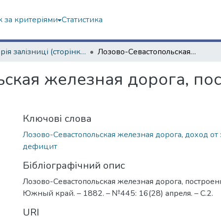
 за критеріями
Статистика
Історія залізниці (сторінками періодичних видань)
Лозово-Севастопольская железная дорога, построенная в 1873 году
ская железная дорога, пос
Ключові слова
Лозово-Севастопольская железная дорога
,
доход от
дефицит
Бібліографічний опис
Лозово-Севастопольская железная дорога, построенн
Южный край. – 1882. – №445: 16(28) апреля. – С.2.
URI