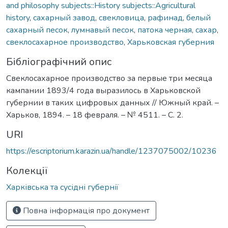
and philosophy subjects::History subjects::Agricultural
history
,
сахарный завод
,
свекловица
,
рафинад
,
белый
сахарный песок
,
лумнавый песок
,
патока черная
,
сахар
,
свеклосахарное производство
,
Харьковская губерния
Бібліографічний опис
Свеклосахарное производство за первые три месяца
кампании 1893/4 года выразилось в Харьковской
губернии в таких цифровых данных // Южный край. –
Харьков, 1894. – 18 февраля. – № 4511. – С. 2.
URI
https://escriptorium.karazin.ua/handle/1237075002/10236
Колекції
Харківська та сусідні губернії
Повна інформація про документ