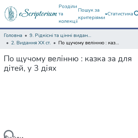
Розділи
Пошук за
та
Статистика
критеріями
колекції
Головна
9. Рідкісні та цінні видання
2. Видання ХХ ст.
По щучому велінню : казка за для дітей, у 3 діях
По щучому велінню : казка за для
дітей, у 3 діях