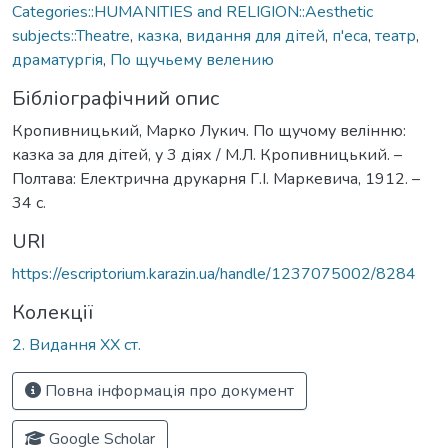
Categories::HUMANITIES and RELIGION::Aesthetic
subjects::Theatre
,
казка
,
видання для дітей
,
п'еса
,
театр
,
драматургія
,
По щучьему велению
Бібліографічний опис
Кропивницький, Марко Лукич. По щучому велінню:
казка за для дітей, у 3 діях / М.Л. Кропивницький. –
Полтава: Електрична друкарня Г.І. Маркевича, 1912. –
34 с.
URI
https://escriptorium.karazin.ua/handle/1237075002/8284
Колекції
2. Видання ХХ ст.
Повна інформація про документ
Google Scholar