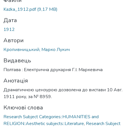
житься...
Файли
Kazka_1912.pdf
(9,17 MB)
Дата
1912
Автори
Кропивницький, Марко Лукич
Видавець
Полтава : Електрична друкарня Г.І. Маркевича
Анотація
Драматичною цензурою дозволена до вистави 10 Авг.
1911 року, за № 8959.
Ключові слова
Research Subject Categories::HUMANITIES and
RELIGION::Aesthetic subjects::Literature
,
Research Subject