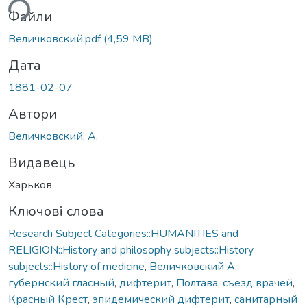
ься...
Файли
Величковский.pdf
(4,59 MB)
Дата
1881-02-07
Автори
Величковский, А.
Видавець
Харьков
Ключові слова
Research Subject Categories::HUMANITIES and
RELIGION::History and philosophy subjects::History
subjects::History of medicine
,
Величковский А.,
губернский гласный
,
дифтерит
,
Полтава
,
съезд врачей
,
Красный Крест
,
эпидемический дифтерит
,
санитарный