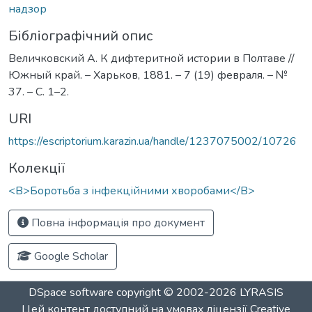
надзор
Бібліографічний опис
Величковский А. К дифтеритной истории в Полтаве //
Южный край. – Харьков, 1881. – 7 (19) февраля. – №
37. – С. 1–2.
URI
https://escriptorium.karazin.ua/handle/1237075002/10726
Колекції
<B>Боротьба з інфекційними хворобами</B>
Повна інформація про документ
Google Scholar
DSpace software
copyright © 2002-2026
LYRASIS
Цей контент доступний на умовах ліцензії
Creative