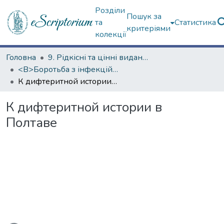
Розділи
Пошук за
та
Статистика
критеріями
колекції
Головна
9. Рідкісні та цінні видання
<B>Боротьба з інфекційними хворобами</B>
К дифтеритной истории в Полтаве
К дифтеритной истории в
Полтаве