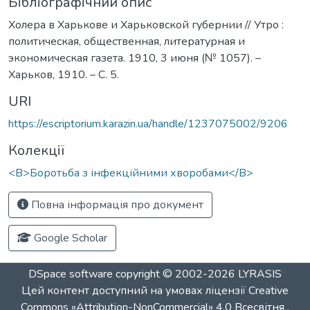
Бібліографічний опис
Холера в Харькове и Харьковской губернии // Утро :
политическая, общественная, литературная и
экономическая газета. 1910, 3 июня (№ 1057). –
Харьков, 1910. – С. 5.
URI
https://escriptorium.karazin.ua/handle/1237075002/9206
Колекції
<B>Боротьба з інфекційними хворобами</B>
Повна інформація про документ
Google Scholar
DSpace software
copyright © 2002-2026
LYRASIS
Цей контент доступний на умовах ліцензії
Creative
Commons «Attribution-NonCommercial» 4.0 Всесвітня
.