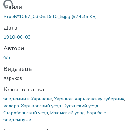
ажиться...
Файли
Утро№1057_03.06.1910_5.jpg
(974,35 KB)
Дата
1910-06-03
Автори
б/а
Видавець
Харьков
Ключові слова
эпидемии в Харькове
,
Харьков
,
Харьковская губерния
,
холера
,
Харьковский уезд
,
Купянский уезд
,
Старобельский уезд
,
Изюмский уезд
,
борьба с
эпидемиями