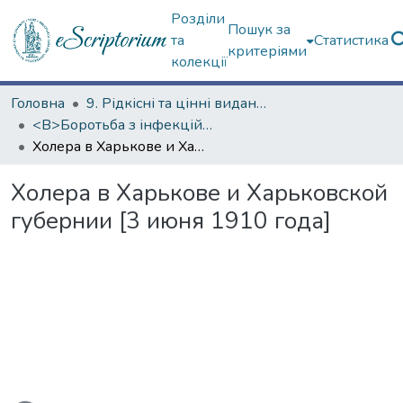
Розділи
Пошук за
та
Статистика
критеріями
колекції
Головна
9. Рідкісні та цінні видання
<B>Боротьба з інфекційними хворобами</B>
Холера в Харькове и Харьковской губернии [3 июня 1910 года]
Холера в Харькове и Харьковской
губернии [3 июня 1910 года]