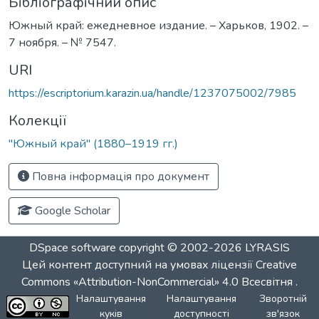
Бібліографічний опис
Южный край: ежедневное издание. – Харьков, 1902. –
7 ноября. – № 7547.
URI
https://escriptorium.karazin.ua/handle/1237075002/7985
Колекції
"Южный край" (1880–1919 гг.)
Повна інформація про документ
Google Scholar
DSpace software
copyright © 2002-2026
LYRASIS
Цей контент доступний на умовах ліцензії
Creative
Commons «Attribution-NonCommercial» 4.0 Всесвітня
.
Налаштування
Налаштування
Зворотній
куків
доступності
зв'язок