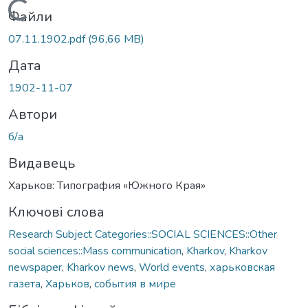
Вантажиться...
Файли
07.11.1902.pdf
(96,66 MB)
Дата
1902-11-07
Автори
б/а
Видавець
Харьков: Типография «Южного Края»
Ключові слова
Research Subject Categories::SOCIAL SCIENCES::Other
social sciences::Mass communication
,
Kharkov
,
Kharkov
newspaper
,
Kharkov news
,
World events
,
харьковская
газета
,
Харьков
,
события в мире