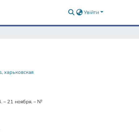
Увійти
s
,
харьковская
 – 21 ноября. – №
6