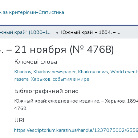
 за критеріями
Статистика
"Южный край" (1880–1919 гг.)
Южный край. – 1894. – 21 ноября (№ 4768)
. – 21 ноября (№ 4768)
Ключові слова
Kharkov
,
Kharkov newspaper
,
Kharkov news
,
World event
газета
,
Харьков
,
события в мире
Бібліографічний опис
Южный край: ежедневное издание. – Харьков, 1894.
4768.
URI
https://escriptorium.karazin.ua/handle/1237075002/655