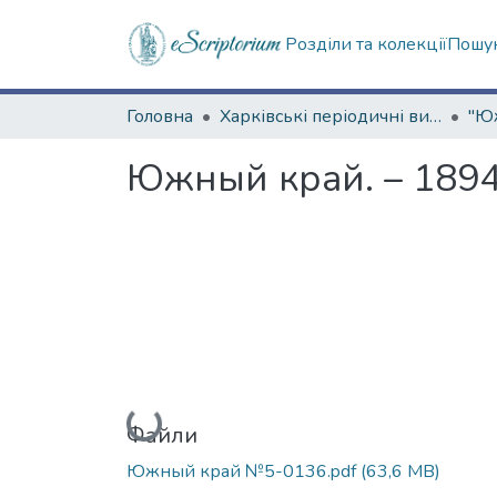
Розділи та колекції
Пошук
Головна
Харківські періодичні видання
Южный край. – 1894
Вантажиться...
Файли
Южный край №5-0136.pdf
(63,6 MB)