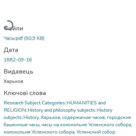
антажиться...
Файли
Часы.pdf
(50,9 KB)
Дата
1882-09-16
Видавець
Харьков
Ключові слова
Research Subject Categories::HUMANITIES and
RELIGION::History and philosophy subjects::History
subjects::History
,
Харьков
,
содержание часов
,
городские
башенные часы
,
часы на колокольне Успенского собора
,
колокольня Успенского собора
,
Успенский собор