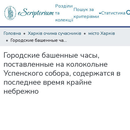
Розділи
Пошук за
та
Статистика
критеріями
колекції
Головна
Харків очима сучасників
місто Харків
Городские башенные часы, поставленные на колокольне Успенского собора, содержатся в последнее время крайне небрежно
Городские башенные часы,
поставленные на колокольне
Успенского собора, содержатся в
последнее время крайне
небрежно