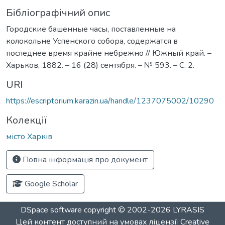
Бібліографічний опис
Городские башенные часы, поставленные на
колокольне Успенского собора, содержатся в
последнее время крайне небрежно // Южный край. –
Харьков, 1882. – 16 (28) сентября. – № 593. – С. 2.
URI
https://escriptorium.karazin.ua/handle/1237075002/10290
Колекції
місто Харків
Повна інформація про документ
Google Scholar
DSpace software
copyright © 2002-2026
LYRASIS
Цей контент доступний на умовах ліцензії
Creative