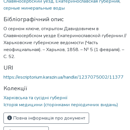
Славяносербский уезд
,
Екатеринославская губерния
,
серные минеральные воды
Бібліографічний опис
О серном ключе, открытом Давидовичем в
Славяносербском уезде Екатеринославской губернии //
Харьковские губернские ведомости (Часть
неофициальная). – Харьков, 1858. – № 5 (1 февраля). –
С. 52.
URI
https://escriptorium.karazin.ua/handle/1237075002/11377
Колекції
Харківська та сусідні губернії
Історія медицини (сторінками періодичних видань)
Повна інформація про документ