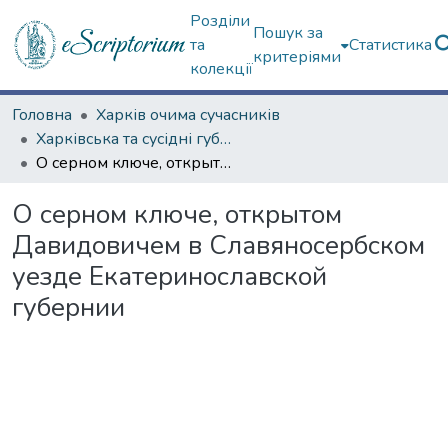
Розділи
Пошук за
та
Статистика
критеріями
колекції
Головна
Харків очима сучасників
Харківська та сусідні губернії
О серном ключе, открытом Давидовичем в Славяносербском уезде Екатеринославской губернии
О серном ключе, открытом
Давидовичем в Славяносербском
уезде Екатеринославской
губернии