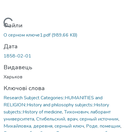
Вантажиться...
Файли
О серном ключе1.pdf
(989,66 KB)
Дата
1858-02-01
Видавець
Харьков
Ключові слова
Research Subject Categories::HUMANITIES and
RELIGION::History and philosophy subjects::History
subjects::History of medicine
,
Тихонович, лаборант
университета
,
Стибельский, врач
,
серный источник
,
Михайловка, деревня
,
серный ключ
,
Роде, помещик
,