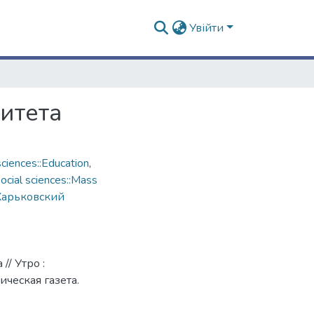
Увійти
итета
ciences::Education
,
cial sciences::Mass
Харьковский
/ Утро :
ическая газета.