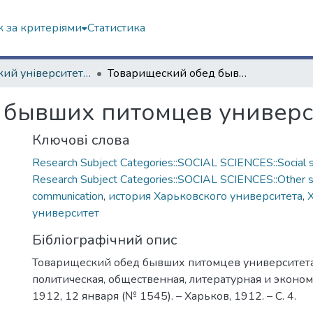
 за критеріями
Статистика
Харківський університет (сторінками періодичних видань)
Товарищеский обед бывших питомцев университета
 бывших питомцев универс
Ключові слова
Research Subject Categories::SOCIAL SCIENCES::Social s
Research Subject Categories::SOCIAL SCIENCES::Other so
communication
,
история Харьковского университета
,
университет
Бібліографічний опис
Товарищеский обед бывших питомцев университета /
политическая, общественная, литературная и эконом
1912, 12 января (№ 1545). – Харьков, 1912. – С. 4.