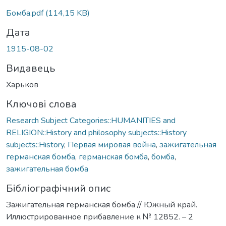
Вантажиться...
Бомба.pdf
(114,15 KB)
Дата
1915-08-02
Видавець
Харьков
Ключові слова
Research Subject Categories::HUMANITIES and
RELIGION::History and philosophy subjects::History
subjects::History
,
Первая мировая война
,
зажигательная
германская бомба
,
германская бомба
,
бомба
,
зажигательная бомба
Бібліографічний опис
Зажигательная германская бомба // Южный край.
Иллюстрированное прибавление к № 12852. – 2