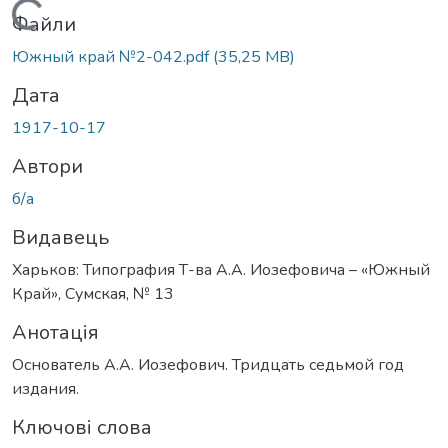
Вантажиться...
Файли
Южный край №2-042.pdf
(35,25 MB)
Дата
1917-10-17
Автори
б/а
Видавець
Харьков: Типография Т-ва А.А. Иозефовича – «Южный
Край», Сумская, № 13
Анотація
Основатель А.А. Иозефович. Тридцать седьмой год
издания.
Ключові слова