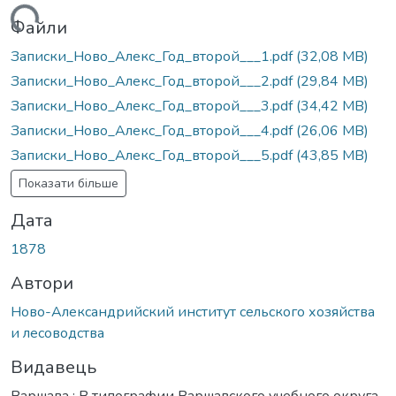
ажиться...
Файли
Записки_Ново_Алекс_Год_второй___1.pdf
(32,08 MB)
Записки_Ново_Алекс_Год_второй___2.pdf
(29,84 MB)
Записки_Ново_Алекс_Год_второй___3.pdf
(34,42 MB)
Записки_Ново_Алекс_Год_второй___4.pdf
(26,06 MB)
Записки_Ново_Алекс_Год_второй___5.pdf
(43,85 MB)
Показати більше
Дата
1878
Автори
Ново-Александрийский институт сельского хозяйства
и лесоводства
Видавець
Варшава : В типографии Варшавского учебного округа