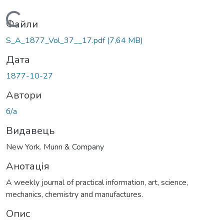
Вантажиться...
Файли
S_A_1877_Vol_37__17.pdf
(7,64 MB)
Дата
1877-10-27
Автори
б/а
Видавець
New York. Munn & Company
Анотація
A weekly journal of practical information, art, science,
mechanics, chemistry and manufactures.
Опис