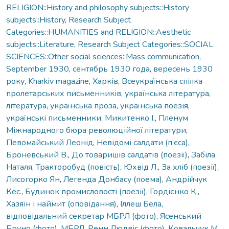
RELIGION::History and philosophy subjects::History
subjects::History
,
Research Subject
Categories::HUMANITIES and RELIGION::Aesthetic
subjects::Literature
,
Research Subject Categories::SOCIAL
SCIENCES::Other social sciences::Mass communication
,
September 1930
,
сентябрь 1930 года
,
вересень 1930
року
,
Kharkiv magazine
,
Харків
,
Всеукраїнська спілка
пролетарських письменників
,
українська література
,
література
,
українська проза
,
українська поезія
,
українські письменники
,
Микитенко І.
,
Пленум
Міжнародного бюра революційної літератури
,
Певомайський Леонід
,
Невідомі салдати (п’єса)
,
Броневський В.
,
До товаришів салдатів (поезії)
,
Забіла
Наталя
,
Тракторобуд (повість)
,
Юхвід Л.
,
За хліб (поезії)
,
Лисогорко Ян
,
Легенда Донбасу (поема)
,
Андрійчук
Кес.
,
Будинок промисловості (поезії)
,
Гордієнко К.
,
Хазяїн і наймит (оповідання)
,
Іллеш Бела,
відповідальний секретар МБРЛ (фото)
,
Ясенський
Бруно (фото)
,
МБРЛ
,
Ренн Людвіг (фото)
,
Ковальчук М.
,