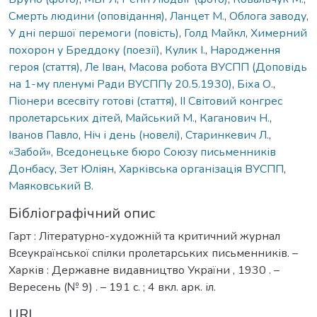
Смерть людини (оповідання)
,
Ланцет М.
,
Облога заводу
,
У дні першої перемоги (повість)
,
Голд Майкл
,
Химерний
похорон у Бреддоку (поезії)
,
Кулик І.
,
Народження
героя (стаття)
,
Ле Іван
,
Масова робота ВУСПП (Доповідь
на 1-му пленумі Ради ВУСППу 20.5.1930)
,
Біха О.
,
Піонери всесвіту готові (стаття)
,
ІІ Світовий конгрес
пролетарських дітей
,
Майський М.
,
Каганович Н.
,
Іванов Павло
,
Ніч і день (новелі)
,
Старинкевич Л.
,
«Забой», Вседонецьке бюро Союзу письменників
Донбасу
,
Зет Юліян
,
Харківська організація ВУСПП
,
Маяковський В.
Бібліографічний опис
Гарт : Літературно-художній та критичний журнал
Всеукраїнської спілки пролетарських письменників. –
Харків : Державне видавництво України , 1930 . –
Вересень (№ 9) . – 191 с. ; 4 вкл. арк. іл.
URI