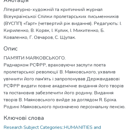
Анотація
Літературно-художній та критичний журнал
Всеукраїнської Спілки пролетарських письменників
(ВУСПП) «Гарт» (четвертий рік видання). Редагують: І.
Кириленко, В. Коряк, І. Кулик, І. Микитенко, Б.
Коваленко, Г. Овчаров, С. Щупак.
Опис
ПАМ'ЯТИ МАЯКОВСЬКОГО.
Раднарком РСФРР, враховуючи заслуги поета
пролетарської революції В. Маяковського, ухвалив
увічнити його пам'ять і запропонував Держвидавові
РСФРР видати повне академічне видання його творів
та постановив забезпечити його родину. Видання
творів В. Маяковського вийде за доглядом Я. Бріка.
Родині Маяковського призначено персональну пенсію.
Ключові слова
Research Subject Categories::HUMANITIES and