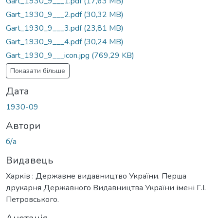
Gart_1930_9___1.pdf
(17,63 MB)
Gart_1930_9___2.pdf
(30,32 MB)
Gart_1930_9___3.pdf
(23,81 MB)
Gart_1930_9___4.pdf
(30,24 MB)
Gart_1930_9___icon.jpg
(769,29 KB)
Показати більше
Дата
1930-09
Автори
б/а
Видавець
Харків : Державне видавництво України. Перша
друкарня Державного Видавництва України імені Г.І.
Петровського.