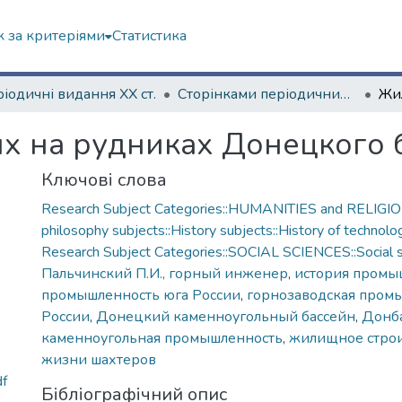
 за критеріями
Статистика
іодичні видання ХХ ст.
Сторінками періодичних видань ХХ ст.
х на рудниках Донецкого 
Ключові слова
Research Subject Categories::HUMANITIES and RELIGION
philosophy subjects::History subjects::History of technolo
Research Subject Categories::SOCIAL SCIENCES::Social 
Пальчинский П.И., горный инженер
,
история промы
промышленность юга России
,
горнозаводская пром
России
,
Донецкий каменноугольный бассейн
,
Донб
каменноугольная промышленность
,
жилищное строи
жизни шахтеров
f
Бібліографічний опис