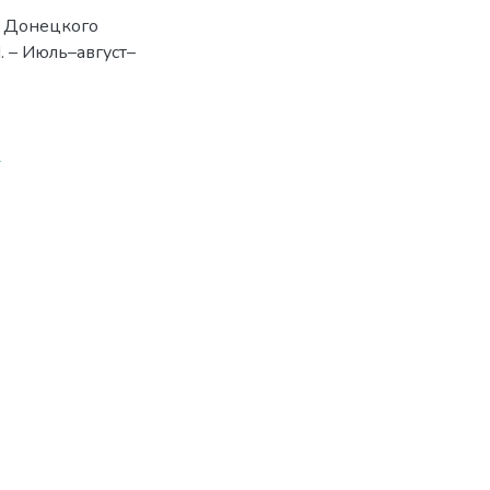
х Донецкого
I. – Июль–август–
1