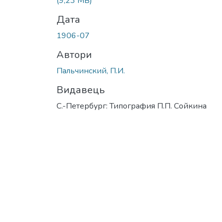
(9,23 MB)
Дата
1906-07
Автори
Пальчинский, П.И.
Видавець
С.-Петербург: Типография П.П. Сойкина