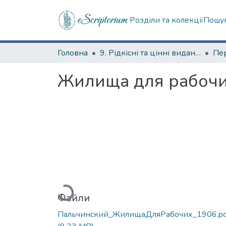
Розділи та колекції
Пошук
Головна
9. Рідкісні та цінні видання
Пер
Жилища для рабочи
Вантажиться...
Файли
Пальчинский_ЖилищаДляРабочих_1906.pd