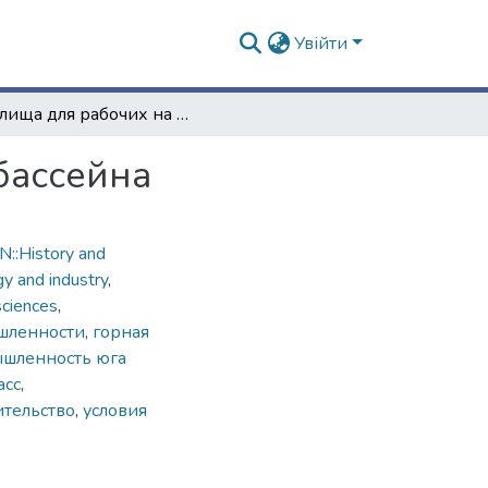
Увійти
Жилища для рабочих на рудниках Донецкого бассейна
бассейна
::History and
gy and industry
,
sciences
,
шленности
,
горная
ышленность юга
асс
,
тельство
,
условия