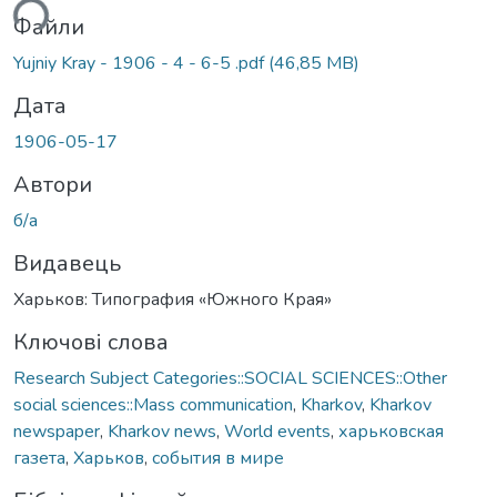
ться...
Файли
Yujniy Kray - 1906 - 4 - 6-5 .pdf
(46,85 MB)
Дата
1906-05-17
Автори
б/а
Видавець
Харьков: Типография «Южного Края»
Ключові слова
Research Subject Categories::SOCIAL SCIENCES::Other
social sciences::Mass communication
,
Kharkov
,
Kharkov
newspaper
,
Kharkov news
,
World events
,
харьковская
газета
,
Харьков
,
события в мире