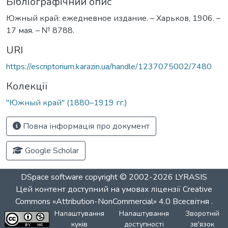
Бібліографічний опис
Южный край: ежедневное издание. – Харьков, 1906. –
17 мая. – № 8788.
URI
https://escriptorium.karazin.ua/handle/1237075002/7480
Колекції
"Южный край" (1880–1919 гг.)
Повна інформація про документ
Google Scholar
DSpace software
copyright © 2002-2026
LYRASIS
Цей контент доступний на умовах ліцензії
Creative
Commons «Attribution-NonCommercial» 4.0 Всесвітня
.
Налаштування
Налаштування
Зворотній
куків
доступності
зв'язок