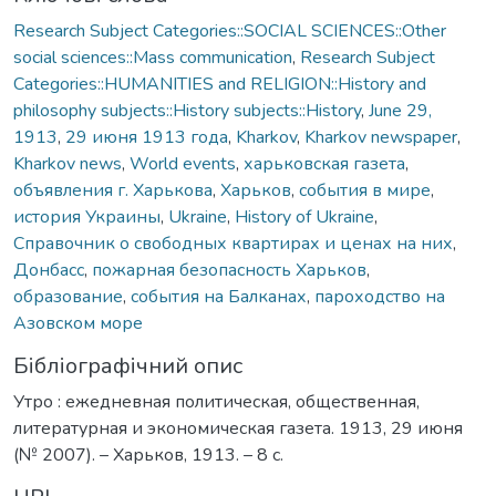
Research Subject Categories::SOCIAL SCIENCES::Other
social sciences::Mass communication
,
Research Subject
Categories::HUMANITIES and RELIGION::History and
philosophy subjects::History subjects::History
,
June 29,
1913
,
29 июня 1913 года
,
Kharkov
,
Kharkov newspaper
,
Kharkov news
,
World events
,
харьковская газета
,
объявления г. Харькова
,
Харьков
,
события в мире
,
история Украины
,
Ukraine
,
History of Ukraine
,
Справочник о свободных квартирах и ценах на них
,
Донбасс
,
пожарная безопасность Харьков
,
образование
,
события на Балканах
,
пароходство на
Азовском море
Бібліографічний опис
Утро : ежедневная политическая, общественная,
литературная и экономическая газета. 1913, 29 июня
(№ 2007). – Харьков, 1913. – 8 с.