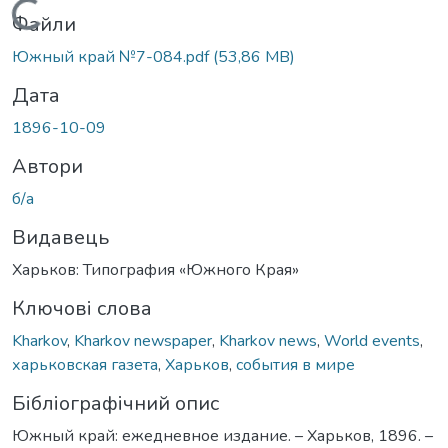
Вантажиться...
Файли
Южный край №7-084.pdf
(53,86 MB)
Дата
1896-10-09
Автори
б/а
Видавець
Харьков: Типография «Южного Края»
Ключові слова
Kharkov
,
Kharkov newspaper
,
Kharkov news
,
World events
,
харьковская газета
,
Харьков
,
события в мире
Бібліографічний опис
Южный край: ежедневное издание. – Харьков, 1896. –