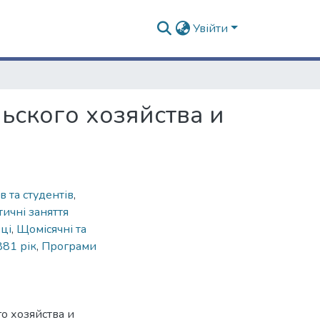
Увійти
ьского хозяйства и
в та студентів
,
тичні заняття
ці
,
Щомісячні та
881 рік
,
Програми
о хозяйства и