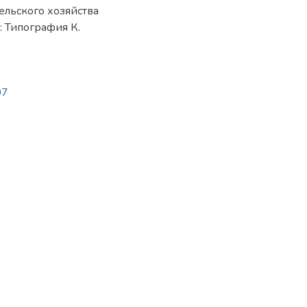
ельского хозяйства
 : Типография К.
07