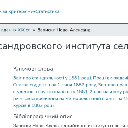
 за критеріями
Статистика
Видання ХІХ ст.
Записки Ново-Александровского института сельского хозяйства и лесоводства. Т.6
андровского института сел
Ключові слова
Звіт про стан діяльності у 1881 році
,
Праці викладачі
Список студентів на 1 січня 1882 року
,
Звіт про прак
студентів з ґрунтознавства у 1881-2 навчальному ро
річні спостереження на метеорологічній станції за 1
курсів в 1882 році
Бібліографічний опис
Записки Ново-Александрийского института сельског