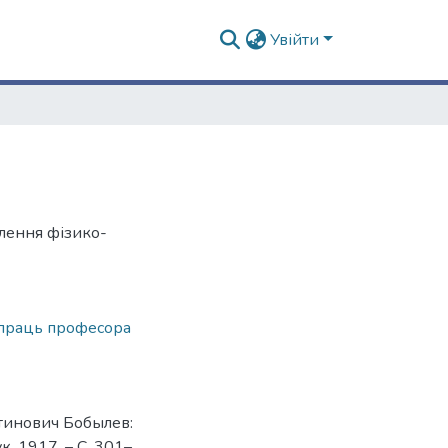
Увійти
ілення фізико-
 праць професора
тинович Бобылев:
к, 1917. – С. 301–