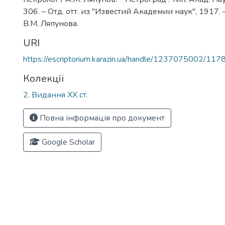
306. – Отд. отт. из "Известий Академии наук", 1917.
В.М. Ляпунова.
URI
https://escriptorium.karazin.ua/handle/1237075002/117
Колекції
2. Видання ХХ ст.
Повна інформація про документ
Google Scholar