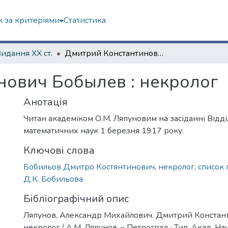
 за критеріями
Статистика
Видання ХХ ст.
Дмитрий Константинович Бобылев : некролог
нович Бобылев : некролог
Анотація
Читан академіком О.М. Ляпуновим на засіданні Відд
математичних наук 1 березня 1917 року.
Ключові слова
Бобильов Дмитро Костянтинович
,
некролог
,
список
Д.К. Бобильова
Бібліографічний опис
Ляпунов, Александр Михайлович. Дмитрий Констан
некролог / А.М. Ляпунов. – Петроград : Тип. Акад. Нау