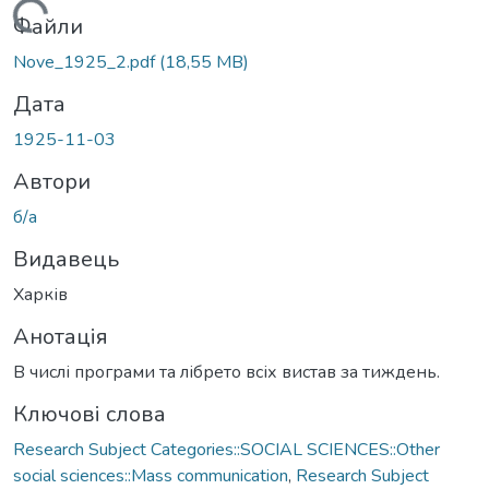
антажиться...
Файли
Nove_1925_2.pdf
(18,55 MB)
Дата
1925-11-03
Автори
б/а
Видавець
Харків
Анотація
В числі програми та лібрето всіх вистав за тиждень.
Ключові слова
Research Subject Categories::SOCIAL SCIENCES::Other
social sciences::Mass communication
,
Research Subject