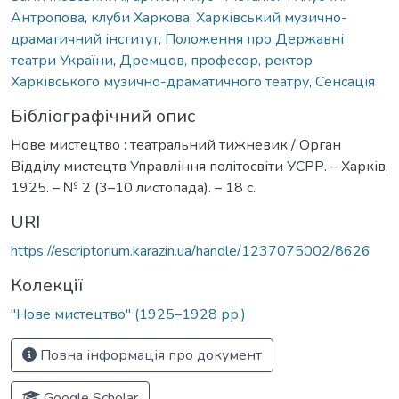
Антропова
,
клуби Харкова
,
Харківський музично-
драматичний інститут
,
Положення про Державні
театри України
,
Дремцов, професор, ректор
Харківського музично-драматичного театру
,
Сенсація
Бібліографічний опис
Нове мистецтво : театральний тижневик / Орган
Відділу мистецтв Управління політосвіти УСРР. – Харків,
1925. – № 2 (3–10 листопада). – 18 с.
URI
https://escriptorium.karazin.ua/handle/1237075002/8626
Колекції
"Нове мистецтво" (1925–1928 рр.)
Повна інформація про документ
Google Scholar