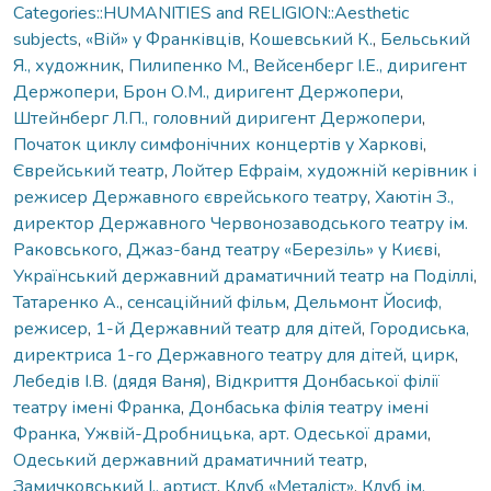
Categories::HUMANITIES and RELIGION::Aesthetic
subjects
,
«Вій» у Франківців
,
Кошевський К.
,
Бельський
Я., художник
,
Пилипенко М.
,
Вейсенберг І.Е., диригент
Держопери
,
Брон О.М., диригент Держопери
,
Штейнберг Л.П., головний диригент Держопери
,
Початок циклу симфонічних концертів у Харкові
,
Єврейський театр
,
Лойтер Ефраім, художній керівник і
режисер Державного єврейського театру
,
Хаютін З.,
директор Державного Червонозаводського театру ім.
Раковського
,
Джаз-банд театру «Березіль» у Києві
,
Український державний драматичний театр на Поділлі
,
Татаренко А.
,
сенсаційний фільм
,
Дельмонт Йосиф,
режисер
,
1-й Державний театр для дітей
,
Городиська,
директриса 1-го Державного театру для дітей
,
цирк
,
Лебедів І.В. (дядя Ваня)
,
Відкриття Донбаської філії
театру імені Франка
,
Донбаська філія театру імені
Франка
,
Ужвій-Дробницька, арт. Одеської драми
,
Одеський державний драматичний театр
,
Замичковський І., артист
,
Клуб «Металіст»
,
Клуб ім.