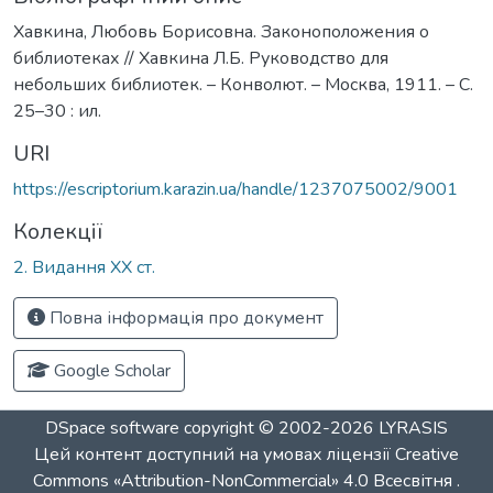
Хавкина, Любовь Борисовна. Законоположения о
библиотеках // Хавкина Л.Б. Руководство для
небольших библиотек. – Конволют. – Москва, 1911. – С.
25–30 : ил.
URI
https://escriptorium.karazin.ua/handle/1237075002/9001
Колекції
2. Видання ХХ ст.
Повна інформація про документ
Google Scholar
DSpace software
copyright © 2002-2026
LYRASIS
Цей контент доступний на умовах ліцензії
Creative
Commons «Attribution-NonCommercial» 4.0 Всесвітня
.