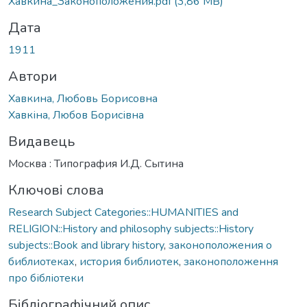
Хавкина_Законоположения.pdf
(3,86 MB)
Дата
1911
Автори
Хавкина, Любовь Борисовна
Хавкіна, Любов Борисівна
Видавець
Москва : Типография И.Д. Сытина
Ключові слова
Research Subject Categories::HUMANITIES and
RELIGION::History and philosophy subjects::History
subjects::Book and library history
,
законоположения о
библиотеках
,
история библиотек
,
законоположення
про бібліотеки
Бібліографічний опис