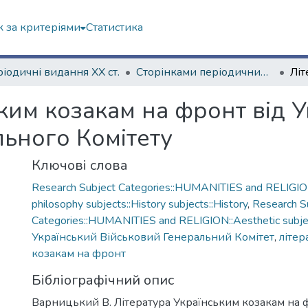
 за критеріями
Статистика
іодичні видання ХХ ст.
Сторінками періодичних видань ХХ ст.
ким козакам на фронт від У
льного Комітету
Ключові слова
Research Subject Categories::HUMANITIES and RELIGION
philosophy subjects::History subjects::History
,
Research S
Categories::HUMANITIES and RELIGION::Aesthetic subject
Український Військовий Генеральний Комітет
,
літер
козакам на фронт
Бібліографічний опис
Варницький В. Література Українським козакам на 