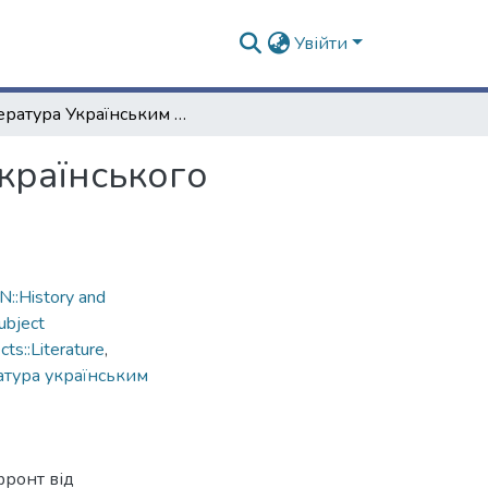
Увійти
Література Українським козакам на фронт від Українського Військового Генерального Комітету
країнського
::History and
ubject
s::Literature
,
атура українським
фронт від