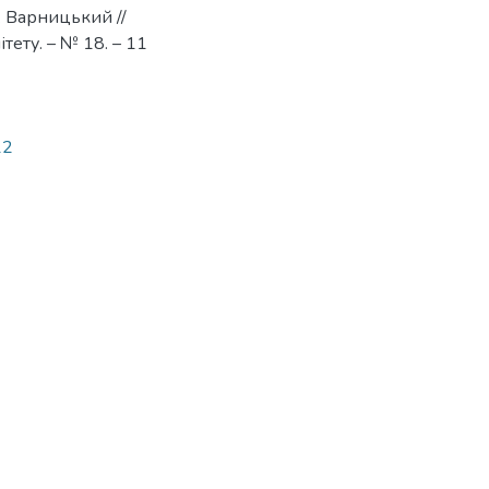
. Варницький //
тету. – № 18. – 11
12