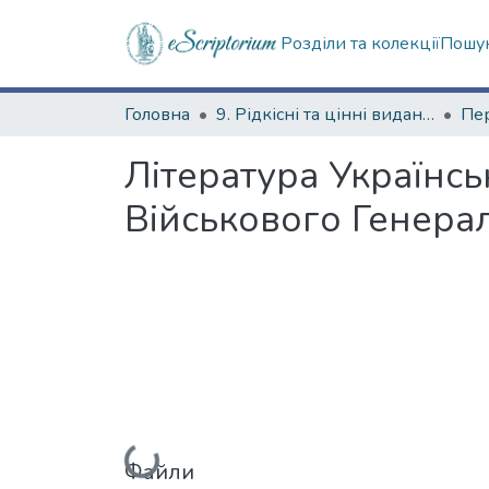
Розділи та колекції
Пошук
Головна
9. Рідкісні та цінні видання
Пер
Література Українсь
Військового Генера
Вантажиться...
Файли